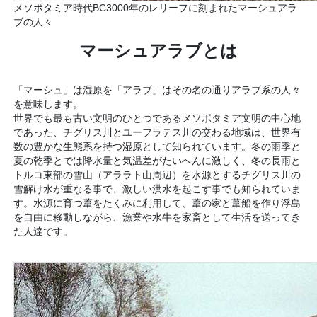
メソポタミア時代BC3000年のレリーフに刻まれたマーシュアラ
ブの人々
マーシュアラブとは
「マーシュ」は湿原を「アラブ」はその名の通りアラブ系の人々
を意味します。
世界でも最も古い文明のひとつであるメソポタミア文明の中心地
であった、チグリス川とユーフラテス川の交わる地域は、世界有
数の豊かな生態系を持つ湿原として知られています。冬の雨季と
夏の乾季とでは降水量と気温差がたいへんに激しく、冬の長雨と
トルコ東部の雪山（アララト山周辺）を水源とするチグリス川の
雪解け水が重なる事で、激しい洪水を起こす事でも知られていま
す。水源に育つ葦をたくみに利用して、葦の家と葦船を作り浮島
を自由に移動しながら、漁業や水牛を家畜として生活を送ってき
た人達です。