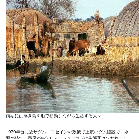
雨期には浮き島を船で移動しながら生活する人々
1970年台に故サダム・フセインの政策で上流のダム建設で、水
源が枯れ、湿原が喪失しマーシュアラブの生態系は失われまし