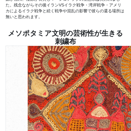
た。残念ながらその後イランVSイラク戦争・湾岸戦争・アメリ
カによるイラク戦争と続く戦争や混乱の影響で彼らの還る場所は
無いと思われます。
メソポタミア文明の芸術性が生きる
刺繍布