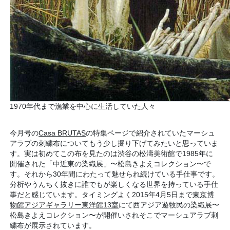
1970年代まで漁業を中心に生活していた人々
今月号の
Casa BRUTAS
の特集ページで紹介されていたマーシュ
アラブの刺繍布についてもう少し掘り下げてみたいと思っていま
す。実は初めてこの布を見たのは渋谷の松濤美術館で
1985年に
開催された「中近東の染織展」〜松島きよえコレクション〜で
す
。それから30年間にわたって魅せられ続けている手仕事です。
分析やうんちく抜きに誰でもが楽しくなる世界を持っている手仕
事だと感じています。タイミングよく2015年4月5日まで
東京博
物館アジアギャラリー東洋館13室
にて西アジア遊牧民の染織展〜
松島きよえコレクション〜が開催いされそこでマーシュアラブ刺
繍布が展示されています。