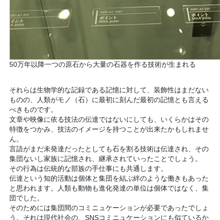
50万年以降一つの原石から大量の石器を作る技術が生まれる
それらは生物学的な記録である記憶に対して、装飾性はまだない
ものの、人類がモノ（石）に最初に刻んだ最初の記憶とも言える
べきものです。
文章や映像に依る技法の伝達ではないにしても、いくらかはその
特徴をつかみ、技法のイメージを持つことが出来たかもしれませ
ん。
言語がまだ未発達だったとしても石を割る技術は伝達され、その
集団ないし家族に記憶され、継承されていったことでしょう。
その行為は伝統的な部族の手仕事にも共通します。
伝達という知的活動は個体と集団を結ぶ絆のような働きもあった
と思われます。人類も動物も進化発達の単位は個体ではなく、集
団でした。
そのためには集団間のコミニュケーションが必要であったでしょ
う。それは現代社会の、SNSコミニュケーションにも似ているか