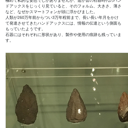
極めて私的な妄想でしかありませんが、遥か昔の石器時代のハン
ドアックスをじっくり見ていると、そのフォルム、大きさ、薄さ
など、なぜかスマートフォンが頭に浮かびました。
人類が260万年前からつい3万年程前まで、長い長い年月をかけ
て発達させてきたハンドアックスには、情報の伝達という側面も
もっていたようです。
石器にはそれぞれに形状があり、製作や使用の痕跡も残っていま
す。