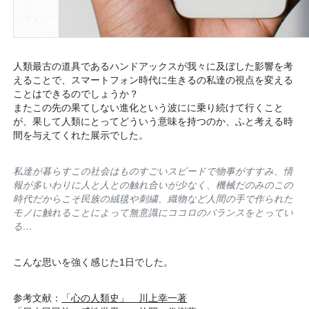
人類最古の道具であるハンドアックスが我々に及ぼした影響を考
えることで、スマートフォン時代に生きるの私達の視点を変える
ことはできるのでしょうか？
またこの先の果てしない進化という波にに乗り続けて行くこと
が、果して人類にとってどういう意味を持つのか、ふと考える時
間を与えてくれた展示でした。
私達が暮らすこの社会はものすごいスピードで物事がすすみ、情
報が多いわりに人と人との触れ合いが少なく、機械だのみのこの
時代だからこそ民族の絨毯や刺繍、織物など人間の手で作られた
モノに触れることによって無意識にココロのバランスをとってい
る…
こんな思いを強く感じた1日でした。
参考文献：
「心の人類史」 川上幸一著