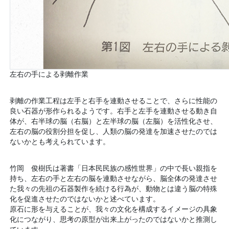
左右の手による剥離作業
剥離の作業工程は左手と右手を連動させることで、さらに性能の
良い石器が形作られるようです。右手と左手を連動させる動き自
体が、右半球の脳（右脳）と左半球の脳（左脳）を活性化させ、
左右の脳の役割分担を促し、人類の脳の発達を加速させたのでは
ないかとも考えられています。
竹岡 俊樹氏は著書「日本民民族の感性世界」の中で長い親指を
持ち、左右の手と左右の脳を連動させながら、脳全体の発達させ
た我々の先祖の石器製作を続ける行為が、動物とは違う脳の特殊
化を促進させたのではないかと述べています。
原石に形を与えることが、我々の文化を構成するイメージの具象
化につながり、思考の原型が出来上がったのではないかと推測し