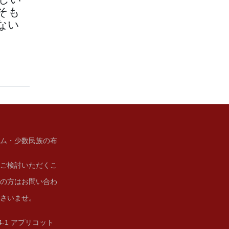
そも
ない
ム・少数民族の布
ご検討いただくこ
の方はお問い合わ
さいませ。
14-1 アプリコット