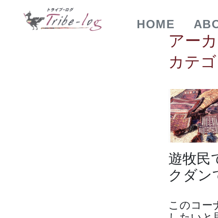
HOME
AB
アーカ
カテゴ
遊牧民
クダン
このコー
したいと