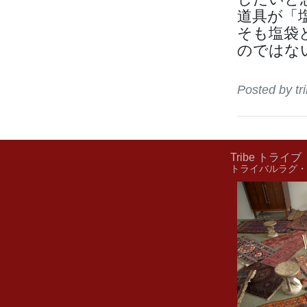
道具が「
そも塩袋
のではない
Posted by 
Tribe トライブ
トライバルラグ・