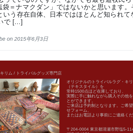
塩袋＝ナマクダン」ではないかと思います。
という存在自体、日本ではほとんど知られて
で […]
tribe on 2015年6月3日
キリム / トライバルグッズ専門店
オリジナルのトライバルラグ・キリ
（テキスタイル）を
常時1500点ほど在庫しており、
実際に手に触れながら購入その他を
とができます。
ご来店は予約制となります。ご希望
せフォーム、
またはお電話より事前にご連絡くだ
〒204-0004 東京都清瀬市野塩5-1