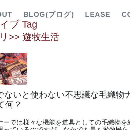
OUT
BLOG(ブログ)
LEASE
C
イブ Tag
リ>> 遊牧生活
でないと使わない不思議な毛織物
て何？
ナーでは様々な機能を道具としての毛織物を
思っているのですが、なかでも最も遊牧民ら