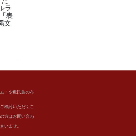
した
ルラ
「表
縄文
ム・少数民族の布
ご検討いただくこ
の方はお問い合わ
さいませ。