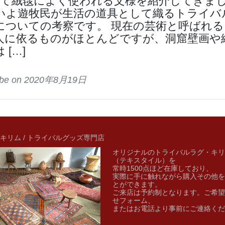
って絨毯によく使われる文様を紹介してきま
いよ遊牧民が生活の道具として織るトライバ
についての考察です。 現在の芸術と呼ばれる
人に依るものがほとんどですが、洞窟壁画や
 […]
tribe on 2020年8月19日
キリム / トライバルグッズ専門店
オリジナルのトライバルラグ・キリ
（テキスタイル）を
常時1500点ほど在庫しており、
実際に手に触れながら購入その他を
とができます。
ご来店は予約制となります。ご希望
せフォーム、
またはお電話より事前にご連絡くだ