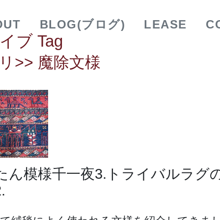
OUT
BLOG(ブログ)
LEASE
C
イブ Tag
リ>> 魔除文様
たん模様千一夜3.トライバルラグ
.