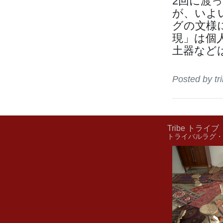
2回に渡
が、いよ
グの文様
現」は個
土器などは
Posted by 
Tribe トライブ
トライバルラグ・