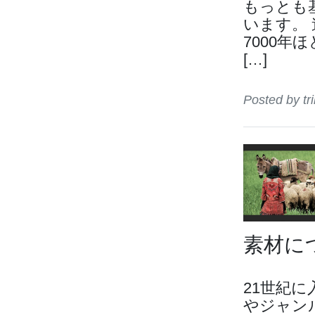
もっとも
います。 
7000
[…]
Posted by 
素材に
21世紀
やジャン