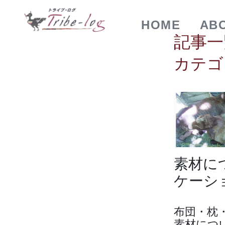
HOME
AB
記事一覧 
カテゴ
素材に
ケーショ
布団・枕
素材につ