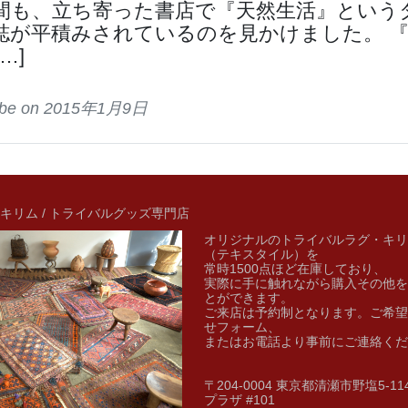
間も、立ち寄った書店で『天然生活』という
誌が平積みされているのを見かけました。 
…]
tribe on 2015年1月9日
キリム / トライバルグッズ専門店
オリジナルのトライバルラグ・キリ
（テキスタイル）を
常時1500点ほど在庫しており、
実際に手に触れながら購入その他を
とができます。
ご来店は予約制となります。ご希望
せフォーム、
またはお電話より事前にご連絡くだ
〒204-0004 東京都清瀬市野塩5-1
プラザ #101