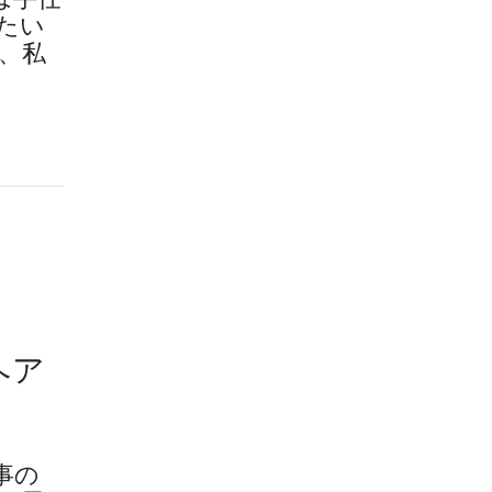
たい
、私
ヘア
事の