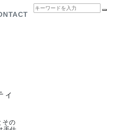
ONTACT
ティ
とその
は手仕