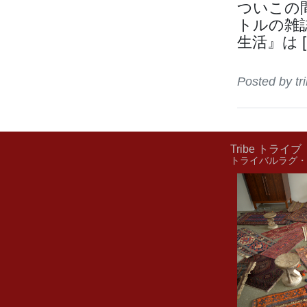
ついこの
トルの雑
生活』は [
Posted by 
Tribe トライブ
トライバルラグ・