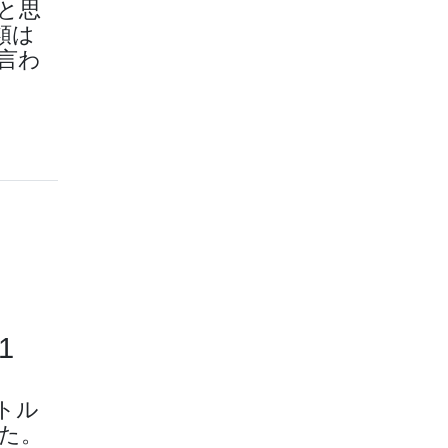
と思
類は
言わ
1
トル
た。