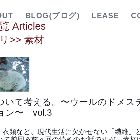
OUT
BLOG(ブログ)
LEASE
C
Articles
リ>> 素材
ついて考える。〜ウールのドメス
ン〜 vol.3
・衣類など、現代生活に欠かせない「繊維」
いて前回＆前々回の続きのお話ですが、素材