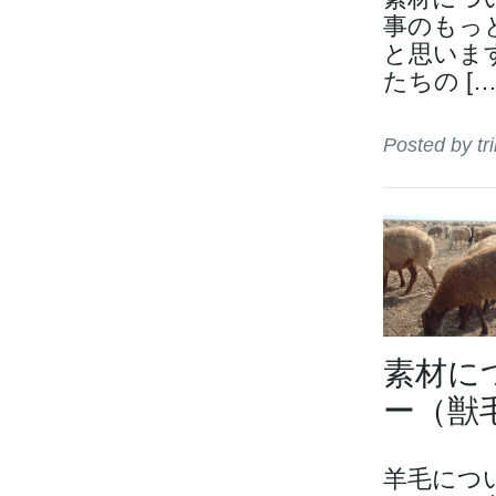
事のもっ
と思いま
たちの […
Posted by 
素材に
ー（獣毛
羊毛につ